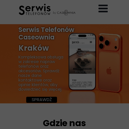
Serwis Telefonów
Caseownia
Kraków
Kompleksowa obsługa
w zakresie napraw
telefonów oraz
akcesoriów. Sprawdź
nasze dane
kontaktowe oraz
opinie klientów, aby
dowiedzieć się więcej.
SPRAWDŹ
Gdzie nas