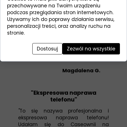
"Będziemy tam wracać"
przechowywane na Twoim urządzeniu
podczas przeglądania stron internetowych.
"
Byliśmy z synem naprawić telefon –
Używamy ich do poprawy działania serwisu,
przemiła obsługa♥️, kontaktowi i
personalizacji treści, oraz analizy ruchu na
pomocni ludzie 💪🏼(pozdrawiamy
stronie.
pana Roberta!). Będziemy tam
wracać. Polecam z całego serca! 😊
📱
"
Dostosuj
Zezwól na wszystkie
⭐⭐⭐⭐⭐
Magdalena G.
"Ekspresowa naprawa
telefonu"
"
To się nazywa profesjonalna i
ekspresowa naprawa telefonu!
Udałam się do Caseownii na