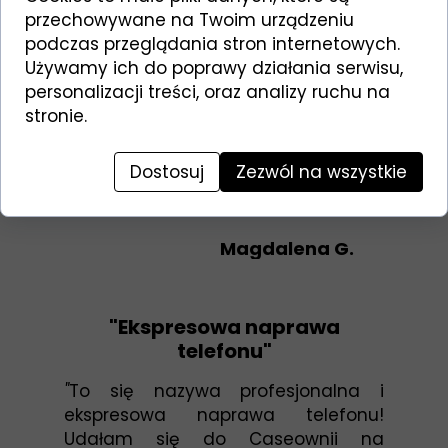
"Będziemy tam wracać"
przechowywane na Twoim urządzeniu
podczas przeglądania stron internetowych.
"
Byliśmy z synem naprawić telefon –
Używamy ich do poprawy działania serwisu,
przemiła obsługa♥️, kontaktowi i
personalizacji treści, oraz analizy ruchu na
pomocni ludzie 💪🏼(pozdrawiamy
stronie.
pana Roberta!). Będziemy tam
wracać. Polecam z całego serca! 😊
📱
"
Dostosuj
Zezwól na wszystkie
⭐⭐⭐⭐⭐
Magdalena G.
"Ekspresowa naprawa
telefonu"
"
To się nazywa profesjonalna i
ekspresowa naprawa telefonu!
Udałam się do Caseownii na