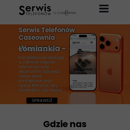
Serwis Telefonów
Caseownia
Warszawa - Łomianki
Kompleksowa obsługa
w zakresie napraw
telefonów oraz
akcesoriów. Sprawdź
nasze dane
kontaktowe oraz
opinie klientów, aby
dowiedzieć się więcej.
SPRAWDŹ
Gdzie nas